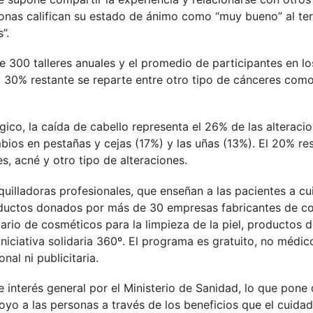
sonas califican su estado de ánimo como “muy bueno” al te
”.
 300 talleres anuales y el promedio de participantes en lo
0% restante se reparte entre otro tipo de cánceres como e
ico, la caída de cabello representa el 26% de las alteraci
bios en pestañas y cejas (17%) y las uñas (13%). El 20% re
es, acné y otro tipo de alteraciones.
quilladoras profesionales, que enseñan a las pacientes a cui
roductos donados por más de 30 empresas fabricantes de c
rio de cosméticos para la limpieza de la piel, productos d
iniciativa solidaria 360º. El programa es gratuito, no médi
nal ni publicitaria.
nterés general por el Ministerio de Sanidad, lo que pone de 
oyo a las personas a través de los beneficios que el cuidad