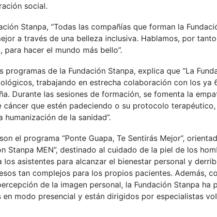
ración social.
ndación Stanpa, “Todas las compañías que forman la Funda
mejor a través de una belleza inclusiva. Hablamos, por tan
, para hacer el mundo más bello”.
os programas de la Fundación Stanpa, explica que “La Fun
ncológicos, trabajando en estrecha colaboración con los ya
ña. Durante las sesiones de formación, se fomenta la empa
de cáncer que estén padeciendo o su protocolo terapéutico,
la humanización de la sanidad”.
son el programa “Ponte Guapa, Te Sentirás Mejor”, orienta
n Stanpa MEN”, destinado al cuidado de la piel de los hom
os asistentes para alcanzar el bienestar personal y derrib
esos tan complejos para los propios pacientes. Además, con
 percepción de la imagen personal, la Fundación Stanpa ha
les en modo presencial y están dirigidos por especialistas v