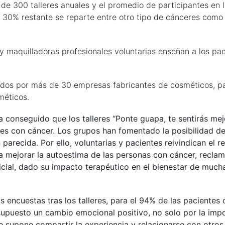
de 300 talleres anuales y el promedio de participantes en l
0% restante se reparte entre otro tipo de cánceres como el
as y maquilladoras profesionales voluntarias enseñan a los pa
nados por más de 30 empresas fabricantes de cosméticos, pa
méticos.
 conseguido que los talleres “Ponte guapa, te sentirás mejo
tes con cáncer. Los grupos han fomentado la posibilidad de
n parecida. Por ello, voluntarias y pacientes reivindican el
mejorar la autoestima de las personas con cáncer, reclam
icial, dado su impacto terapéutico en el bienestar de mu
s encuestas tras los talleres, para el 94% de las paciente
 supuesto un cambio emocional positivo, no solo por la imp
ue supone compartir la experiencia y relacionarse con otros