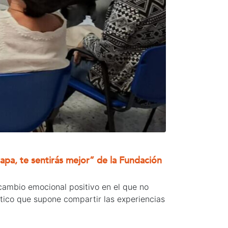
apa, te sentirás mejor” de la Fundación
cambio emocional positivo en el que no
utico que supone compartir las experiencias