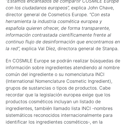
“Estamos
encantados
de
compartir
COSMILE
Europe
con
los
ciudadanos
europeos”,
explica John Chave,
director general de Cosmetics Europe
.
“Con
esta
herramienta
la
industria
cosmética
europea
y
española
quieren
ofrecer,
de
forma
transparente,
información
contrastada
científicamente
frente
al
continuo
flujo
de
desinformación
que
encontramos
en
la
red”,
explica Val Díez, directora general de Stanpa.
En COSMILE Europe se podrán realizar búsquedas de
información sobre ingredientes atendiendo al nombre
común del ingrediente o su nomenclatura INCI
(International Nomenclature Cosmetic Ingredient),
grupos de sustancias o tipos de productos. Cabe
recordar que la legislación europea exige que los
productos cosméticos incluyan un listado de
ingredientes, también llamado lista INCI -nombres
sistemáticos reconocidos internacionalmente para
identificar los ingredientes cosméticos-, en la