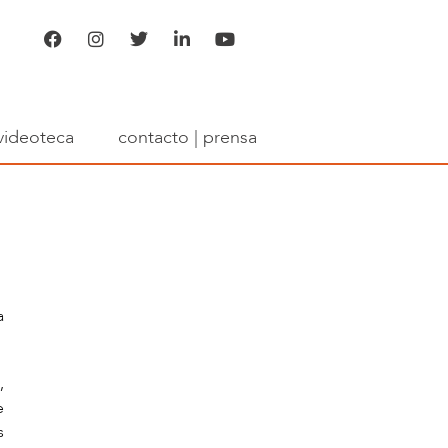
videoteca
contacto | prensa
a
,
e
s