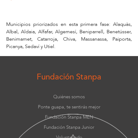
Municipios priorizados en esta primera fase: Alaquàs,
Albal, Aldaia, Alfafar, Algemesí, Beniparrell, Benetússer,
Benimamet, Catarroja, Chiva, Massanassa, Paiporta,
Picanya, Sedaví y Utiel.
Fundación Stanpa
Quiénes somos
Ponte guapa, te sentirás mejor
Fundación Stanpa MEN
Fundación Stanpa Junior
Voluntariado