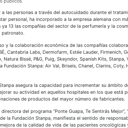
s públicos.
a las personas a través del autocuidado durante el tratami
estar personal, ha incorporado a la empresa alemana con má
ya 13 las compañías del sector de la perfumería y la cosm
 patronato.
o y la colaboración económica de las compañías colaborad
BÉ, Cantabria Labs, Dermofarm, Estée Lauder, Firmenich, Ge
, Natura Bissé, P&G, Puig, Skeyndor, Spanish Kits, Stanpa
Fundación Stanpa: Air Val, Briseis, Chanel, Clarins, Coty, H
Stanpa asegura la capacidad para incrementar su ámbito d
orar su actividad en aquellos hospitales en los que está p
onaciones de productos del mayor número de fabricantes.
 directora del programa “Ponte Guapa, Te Sentirás Mejor”,
e la Fundación Stanpa, manifiesta el sentido de responsabi
a mejora de la calidad de vida de las pacientes oncológicas