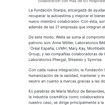
colaboración con más de 60 hospitale
La Fundación Stanpa, encargada de ayudar 
recuperar la autoestima y mejorar el bien
nuevo miembro colaborador. Con ésta, son 
además de las 21 empresas que integran el
De este modo, Wella se suma al compromis
patrono son: Anne Möller, Laboratorios BA
´Oréal España, LVMH, Mary Kay, Montibello
Group; y las compañías colaboradoras de la 
Laboratorios Phergal, Shiseido y Symrise.
Con cada nueva integración, la Fundación 
humanización de la sanidad, mantener y mej
neutro en cuanto a marcas gracias a las d
En palabras de María Muñoz de Benavides,
la industria cosmética como colaboradora d
nuestro caso, se dirige principalmente a l