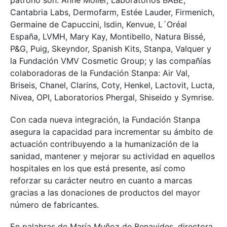
patrono son: Anne Möller, Laboratorios BABÉ,
Cantabria Labs, Dermofarm, Estée Lauder, Firmenich,
Germaine de Capuccini, Isdin, Kenvue, L´Oréal
España, LVMH, Mary Kay, Montibello, Natura Bissé,
P&G, Puig, Skeyndor, Spanish Kits, Stanpa, Valquer y
la Fundación VMV Cosmetic Group; y las compañías
colaboradoras de la Fundación Stanpa: Air Val,
Briseis, Chanel, Clarins, Coty, Henkel, Lactovit, Lucta,
Nivea, OPI, Laboratorios Phergal, Shiseido y Symrise.
Con cada nueva integración, la Fundación Stanpa
asegura la capacidad para incrementar su ámbito de
actuación contribuyendo a la humanización de la
sanidad, mantener y mejorar su actividad en aquellos
hospitales en los que está presente, así como
reforzar su carácter neutro en cuanto a marcas
gracias a las donaciones de productos del mayor
número de fabricantes.
En palabras de María Muñoz de Benavides, directora