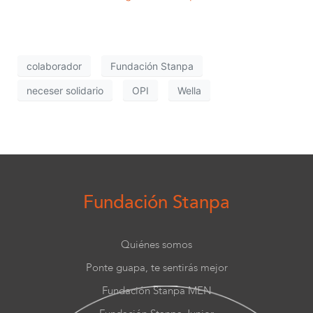
colaborador
Fundación Stanpa
neceser solidario
OPI
Wella
Fundación Stanpa
Quiénes somos
Ponte guapa, te sentirás mejor
Fundación Stanpa MEN